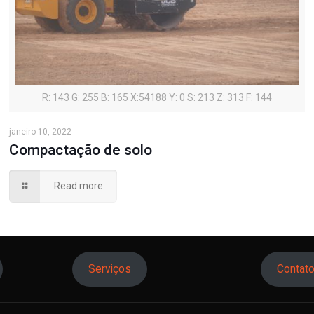
R: 143 G: 255 B: 165 X:54188 Y: 0 S: 213 Z: 313 F: 144
janeiro 10, 2022
Compactação de solo
Read more
Serviços
Contat